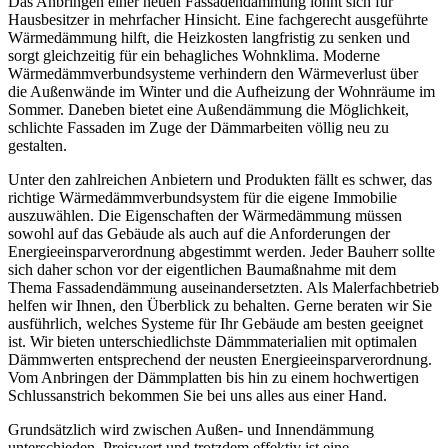
Das Anbringen einer neuen Fassadendämmung lohnt sich für
Hausbesitzer in mehrfacher Hinsicht. Eine fachgerecht ausgeführte
Wärmedämmung hilft, die Heizkosten langfristig zu senken und
sorgt gleichzeitig für ein behagliches Wohnklima. Moderne
Wärmedämmverbundsysteme verhindern den Wärmeverlust über
die Außenwände im Winter und die Aufheizung der Wohnräume im
Sommer. Daneben bietet eine Außendämmung die Möglichkeit,
schlichte Fassaden im Zuge der Dämmarbeiten völlig neu zu
gestalten.
Unter den zahlreichen Anbietern und Produkten fällt es schwer, das
richtige Wärmedämmverbundsystem für die eigene Immobilie
auszuwählen. Die Eigenschaften der Wärmedämmung müssen
sowohl auf das Gebäude als auch auf die Anforderungen der
Energieeinsparverordnung abgestimmt werden. Jeder Bauherr sollte
sich daher schon vor der eigentlichen Baumaßnahme mit dem
Thema Fassadendämmung auseinandersetzten. Als Malerfachbetrieb
helfen wir Ihnen, den Überblick zu behalten. Gerne beraten wir Sie
ausführlich, welches Systeme für Ihr Gebäude am besten geeignet
ist. Wir bieten unterschiedlichste Dämmmaterialien mit optimalen
Dämmwerten entsprechend der neusten Energieeinsparverordnung.
Vom Anbringen der Dämmplatten bis hin zu einem hochwertigen
Schlussanstrich bekommen Sie bei uns alles aus einer Hand.
Grundsätzlich wird zwischen Außen- und Innendämmung
unterschieden. Preiswert und trotzdem effektiv ist eine