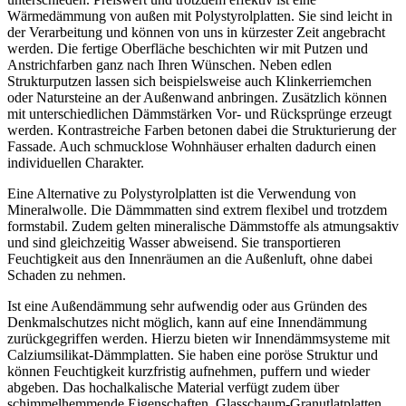
Wärmedämmung von außen mit Polystyrolplatten. Sie sind leicht in
der Verarbeitung und können von uns in kürzester Zeit angebracht
werden. Die fertige Oberfläche beschichten wir mit Putzen und
Anstrichfarben ganz nach Ihren Wünschen. Neben edlen
Strukturputzen lassen sich beispielsweise auch Klinkerriemchen
oder Natursteine an der Außenwand anbringen. Zusätzlich können
mit unterschiedlichen Dämmstärken Vor- und Rücksprünge erzeugt
werden. Kontrastreiche Farben betonen dabei die Strukturierung der
Fassade. Auch schmucklose Wohnhäuser erhalten dadurch einen
individuellen Charakter.
Eine Alternative zu Polystyrolplatten ist die Verwendung von
Mineralwolle. Die Dämmmatten sind extrem flexibel und trotzdem
formstabil. Zudem gelten mineralische Dämmstoffe als atmungsaktiv
und sind gleichzeitig Wasser abweisend. Sie transportieren
Feuchtigkeit aus den Innenräumen an die Außenluft, ohne dabei
Schaden zu nehmen.
Ist eine Außendämmung sehr aufwendig oder aus Gründen des
Denkmalschutzes nicht möglich, kann auf eine Innendämmung
zurückgegriffen werden. Hierzu bieten wir Innendämmsysteme mit
Calziumsilikat-Dämmplatten. Sie haben eine poröse Struktur und
können Feuchtigkeit kurzfristig aufnehmen, puffern und wieder
abgeben. Das hochalkalische Material verfügt zudem über
schimmelhemmende Eigenschaften. Glasschaum-Granutlatplatten