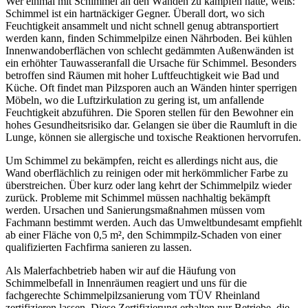
Wer einmal mit Schimmel an den Wänden zu kämpfen hatte, weiß:
Schimmel ist ein hartnäckiger Gegner. Überall dort, wo sich
Feuchtigkeit ansammelt und nicht schnell genug abtransportiert
werden kann, finden Schimmelpilze einen Nährboden. Bei kühlen
Innenwandoberflächen von schlecht gedämmten Außenwänden ist
ein erhöhter Tauwasseranfall die Ursache für Schimmel. Besonders
betroffen sind Räumen mit hoher Luftfeuchtigkeit wie Bad und
Küche. Oft findet man Pilzsporen auch an Wänden hinter sperrigen
Möbeln, wo die Luftzirkulation zu gering ist, um anfallende
Feuchtigkeit abzuführen. Die Sporen stellen für den Bewohner ein
hohes Gesundheitsrisiko dar. Gelangen sie über die Raumluft in die
Lunge, können sie allergische und toxische Reaktionen hervorrufen.
Um Schimmel zu bekämpfen, reicht es allerdings nicht aus, die
Wand oberflächlich zu reinigen oder mit herkömmlicher Farbe zu
überstreichen. Über kurz oder lang kehrt der Schimmelpilz wieder
zurück. Probleme mit Schimmel müssen nachhaltig bekämpft
werden. Ursachen und Sanierungsmaßnahmen müssen vom
Fachmann bestimmt werden. Auch das Umweltbundesamt empfiehlt
ab einer Fläche von 0,5 m², den Schimmpilz-Schaden von einer
qualifizierten Fachfirma sanieren zu lassen.
Als Malerfachbetrieb haben wir auf die Häufung von
Schimmelbefall in Innenräumen reagiert und uns für die
fachgerechte Schimmelpilzsanierung vom TÜV Rheinland
zertifizieren lassen. Diese Zertifizierung erhalten nur Betriebe, die