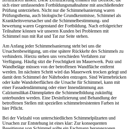
sich einer umfassenden Fortbildungsmaßnahme mit anschließender
Prüfung unterziehen. Nicht nur die Schimmelsanierung waren
Prüfungsthema, auch biologische Grundkenntnisse, Schimmel als
Krankheitsverursacher und die Schimmelbestimmung- und
bewertung waren Gegenstand der Fortbildung. Nach erfolgreicher
Teilnahme können wir unseren Kunden bei Problemen mit
Schimmel nun mit Rat und Tat zur Seite stehen.
Am Anfang jeder Schimmelsanierung steht bei uns die
Ursachenbeseitigung, um eine spätere Rückkehr des Schimmels zu
verhindern. Hierzu stehen uns verschieden Verfahren zur
Verfügung. Häufig sitzt die Feuchtigkeit im Mauerwerk. Putz und
Wandbeläge müssen von der betroffenen Wandfläche entfernt
werden. Im nächsten Schritt wird das Mauerwerk trocken gelegt und
damit dem Schimmel der Nährboden entzogen. Sind Wärmebrücken
oder kalte Wandoberflächen die Ursache für Schimmel, kann mit
einer Fassadendämmung oder einer Innendämmung aus
Calziumsilikat-Dämmplatten die Schimmelbildung zukünftig
unterbunden werden. Eine Desinfizierung und Behandlung der
betroffenen Stellen mit speziellen schimmelresistenten Farben ist
hier Pflicht.
Bei der Vielzahl von unterschiedlichen Schimmelpilzarten und
Ursachen zur Entstehung ist eines klar: Zur konsequenten
Beseitigung von Schimmel sollte ein Fachmann herangezogen