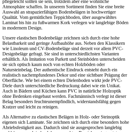
pflegeleicht sollten sie sein, trotzdem aber eine wohnliche
Atmosphäre schaffen. In unserem Sortiment finden Sie eine breite
Auswahl an strapazierfähigen Bodenbelägen in hochwertiger
Qualität. Vom gemütlichen Teppichboden, über ausgewähltes
Laminat bis hin zu fußwarmen Kork verlegen wir langlebige Böden
in modernem Design.
Unsere elastischen Bodenbeläge zeichnen sich durch eine hohe
Belastbarkeit und geringe Aufbauhöhe aus. Neben den Klassikern
wie Linoleum und CV-Bodenbeläge sind derzeit vor allem PVC-
Designbeläge gefragt. Sie sind in unterschiedlichsten Varianten
erhältlich. Als Imitation von Parkett und Steinböden unterscheiden
sie sich optisch kaum noch von echten Holzböden oder
Natursteinbelag. Der authentische Eindruck entsteht durch ein
realistisch nachempfundenes Dekor und eine sichtbare Prägung der
Oberfläche. Wie bei einem echten Dielenboden wirkt jede PVC-
Diele durch unterschiedliche Bedruckung dabei wie ein Unikat.
Auch in Bädern und Küchen kann PVC in natürliche Holzoptik
ohne Bedenken eingebaut werden. Fachmännisch verlegt ist dieser
Belag besonders feuchteunempfindlich, widerstandsfähig gegen
Kratzer und leicht zu reinigen.
Als Alternative zu elastischen Belägen in Holz- oder Steinoptik
eigenen sich Laminate. Sie zeichnen sich durch eine besonders hohe
Abriebsfestigkeit aus. Dadurch sind sie ausgesprochen langlebig