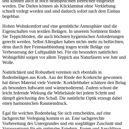
und können auch in hoch beanspruchten Bereichen eingesetzt
werden. Die Dielen können als Klicklaminat ohne Verklebung
schnell verlegt werden und sind dadurch sofort nach dem Einbau
begehbar.
Hohen Wohnkomfort und eine gemütliche Atmosphäre sind die
Eigenschaften von textilen Belägen. In unserem Sortiment finden
Sie Teppichböden, die auch höchsten hygienischen Anforderungen
gerecht werden. Selbst Allergiker haben nichts mehr zu befürchten,
denn durch ihre Feinstaubbindung tragen textile Beläge zur
Verbesserung der Luftqualität bei. Für ein besonders natürliches
Wohngefühl sorgen vor allem Teppich aus Naturfasern wie Jute und
Wolle.
Natürlichkeit und Robustheit vereinen sich ebenfalls in
Bodenbelägen aus Kork. Aus der Rinde der Korkeiche gewonnen
hat dieses Material viele Vorteile. Korkliebhaber schätzen den Belag
als besonders fußwarm und wärmeisolierend. Zudem schont die
leicht federnde Wirkung die Wirbelsäule bei jedem Schritt und
dämpft gleichzeitig den Schall. Die natürliche Optik erzeugt dabei
einen harmonischen Raumeindruck.
Egal für welchen Bodenbelag Sie sich entscheiden, auf eine
fachgerechte Verlegung kommt es an. Eine sachgerechte
Vorbereitung des Untergrundes und ein sorgfältiger Zuschnitt sind
Voraussetzung für ein optimales Ergebnis. Fugen und Anschlüsse