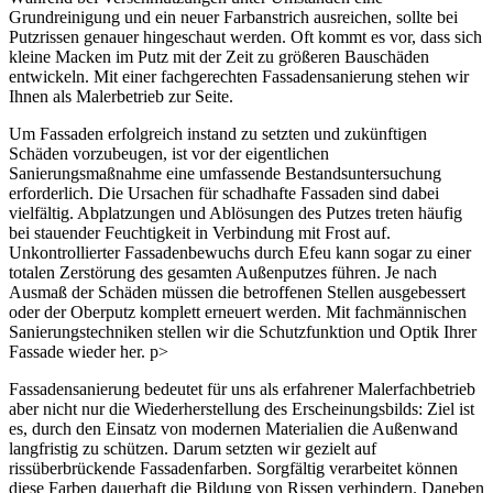
Grundreinigung und ein neuer Farbanstrich ausreichen, sollte bei
Putzrissen genauer hingeschaut werden. Oft kommt es vor, dass sich
kleine Macken im Putz mit der Zeit zu größeren Bauschäden
entwickeln. Mit einer fachgerechten Fassadensanierung stehen wir
Ihnen als Malerbetrieb zur Seite.
Um Fassaden erfolgreich instand zu setzten und zukünftigen
Schäden vorzubeugen, ist vor der eigentlichen
Sanierungsmaßnahme eine umfassende Bestandsuntersuchung
erforderlich. Die Ursachen für schadhafte Fassaden sind dabei
vielfältig. Abplatzungen und Ablösungen des Putzes treten häufig
bei stauender Feuchtigkeit in Verbindung mit Frost auf.
Unkontrollierter Fassadenbewuchs durch Efeu kann sogar zu einer
totalen Zerstörung des gesamten Außenputzes führen. Je nach
Ausmaß der Schäden müssen die betroffenen Stellen ausgebessert
oder der Oberputz komplett erneuert werden. Mit fachmännischen
Sanierungstechniken stellen wir die Schutzfunktion und Optik Ihrer
Fassade wieder her. p>
Fassadensanierung bedeutet für uns als erfahrener Malerfachbetrieb
aber nicht nur die Wiederherstellung des Erscheinungsbilds: Ziel ist
es, durch den Einsatz von modernen Materialien die Außenwand
langfristig zu schützen. Darum setzten wir gezielt auf
rissüberbrückende Fassadenfarben. Sorgfältig verarbeitet können
diese Farben dauerhaft die Bildung von Rissen verhindern. Daneben